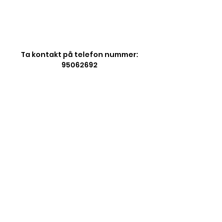
Lillestrøm sykkelklubb
Ta kontakt på telefon nummer:
95062692
© 2026 Lillestrøm Sykkelklubb